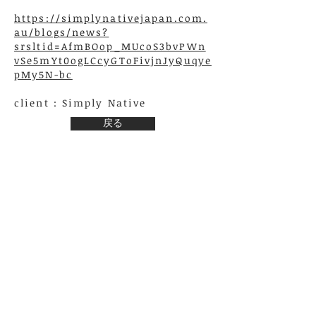
https://simplynativejapan.com.
au/blogs/news?
srsltid=AfmBOop_MUcoS3bvPWn
vSe5mYt0ogLCcyGToFivjnJyQuqye
pMy5N-bc
client : Simply Native
戻る