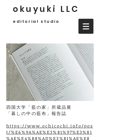
okuyuki LLC
editorial studio
四国大学「藍の家」所蔵品展
「暮しの中の藍布」報告誌
https://www.ochicochi.info/pos
t/%E6%9A%AE%E3%81%97%E3%81
%AE%E4%B8%AD%E3%81%AE%E8