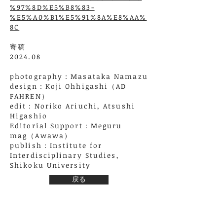
%97%8D%E5%B8%83-
%E5%A0%B1%E5%91%8A%E8%AA%
8C
寄稿
2024.08
photography
：Masataka Namazu
design
：
Koji Ohhigashi（AD
FAHREN）
edit
：Noriko Ariuchi,
Atsushi
Higashio
Editorial Support
：Meguru
mag
（
Awawa）
publish：
Institute for
Interdisciplinary Studies,
Shikoku University
戻る