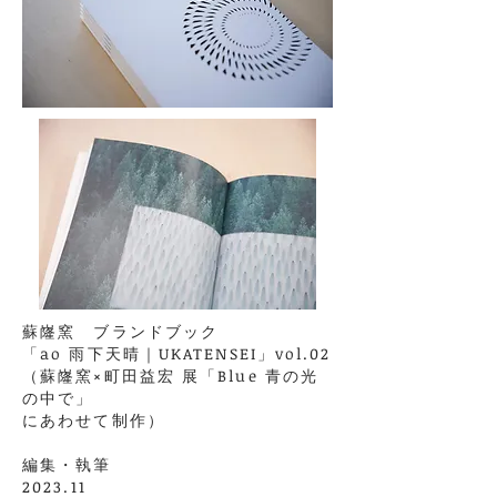
蘇嶐窯 ブランドブック
「
ao 雨下天晴｜UKATENSEI
」
vol.02
（蘇嶐窯×町田益宏 展「Blue 青の光
の中で」
にあわせて制作）
​編集・執筆
2023.11