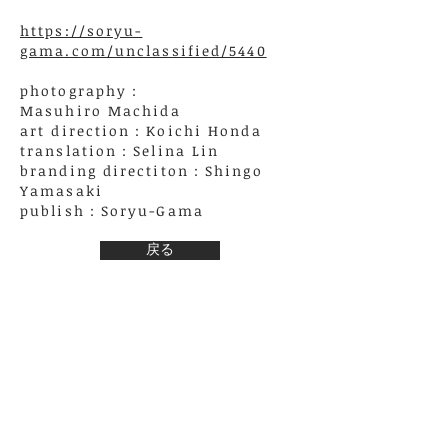
https://soryu-
gama.com/unclassified/5440
photography
：
Masuhiro
Machida
art direction：Koichi Honda
translation
：
Selina Lin
branding directiton
：
Shingo
Yamasaki
publish
：
Soryu-Gama
戻る